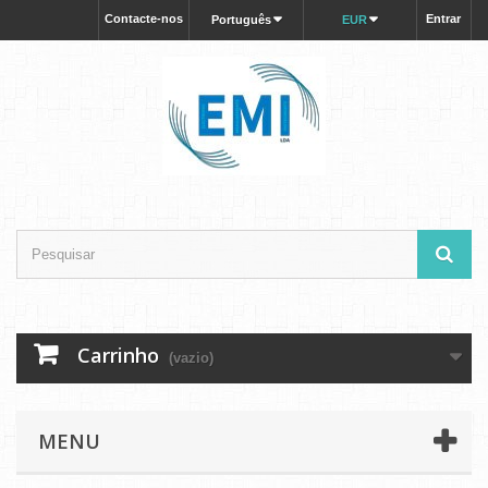
Contacte-nos
Entrar
Português
EUR
Carrinho
(vazio)
MENU