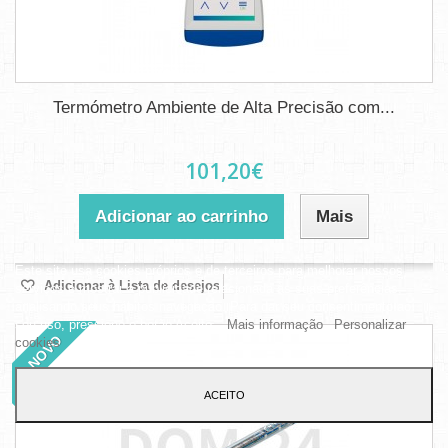
Termómetro Ambiente de Alta Precisão com...
101,20€
Adicionar ao carrinho
Mais
Este site usa cookies próprios e de terceiros para melhorar nossos
Adicionar à Lista de desejos
serviços e mostrar a publicidade relacionada às suas preferências,
analisando seus hábitos navegação. Para dar seu consentimento ao
seu uso, pressione o botão Aceito.
Mais informação
Personalizar
NOVO
cookies
ACEITO