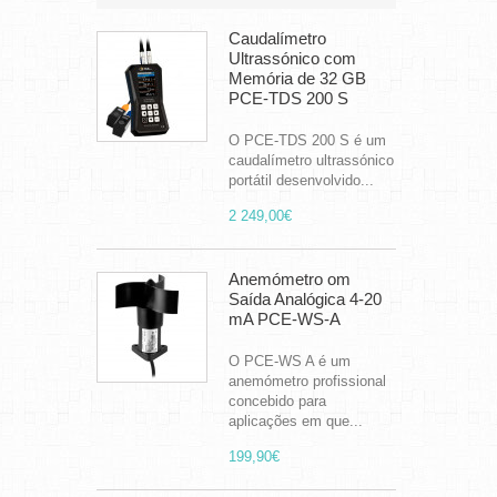
Caudalímetro
Ultrassónico com
Memória de 32 GB
PCE-TDS 200 S
O PCE-TDS 200 S é um
caudalímetro ultrassónico
portátil desenvolvido...
2 249,00€
Anemómetro om
Saída Analógica 4-20
mA PCE-WS-A
O PCE-WS A é um
anemómetro profissional
concebido para
aplicações em que...
199,90€