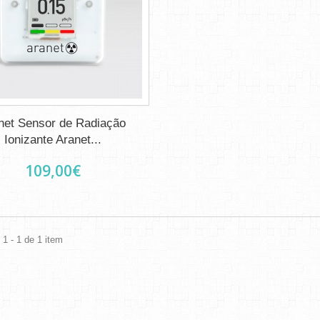
net Sensor de Radiação
Ionizante Aranet...
109,00€
1 - 1 de 1 item