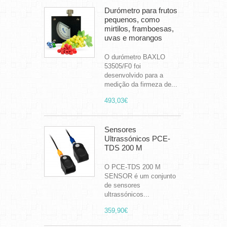
Durómetro para frutos
pequenos, como
mirtilos, framboesas,
uvas e morangos
O durómetro BAXLO
53505/F0 foi
desenvolvido para a
medição da firmeza de...
493,03€
Sensores
Ultrassónicos PCE-
TDS 200 M
O PCE-TDS 200 M
SENSOR é um conjunto
de sensores
ultrassónicos...
359,90€