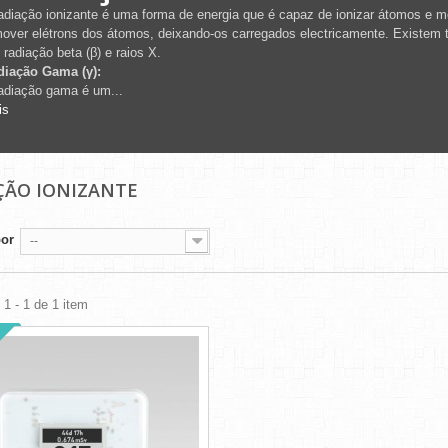
adiação ionizante é uma forma de energia que é capaz de ionizar átomos e mol
over elétrons dos átomos, deixando-os carregados electricamente. Existem tr
, radiação beta (β) e raios X.
diação Gama (γ):
adiação gama é um...
is
ÇÃO IONIZANTE
por
--
1 - 1 de 1 item