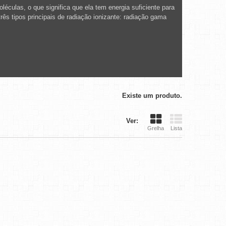
éculas, o que significa que ela tem energia suficiente para
ês tipos principais de radiação ionizante: radiação gama
Existe um produto.
Ver:
Grelha
Lista