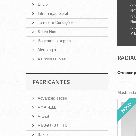
Envio
A r
rem
Informação Geral
(γ)
Ra
Termos e Condições
A r
Sobre Nós
Ma
Pagamento seguro
Metrologia
RADIA
As nossas lojas
Ordenar 
FABRICANTES
Mostrando 
Advanced Tecso
NOVO
AMARELL
Aranet
ATAGO CO.,LTD.
Baxlo