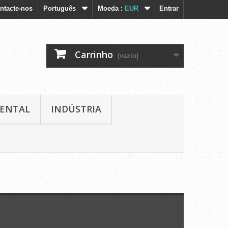
ntacte-nos
Português
Moeda :
EUR
Entrar
Carrinho
(vazio)
IENTAL
INDÚSTRIA