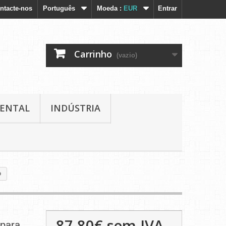
ntacte-nos
Português
Moeda :
EUR
Entrar
Carrinho
(vazio)
IENTAL
INDÚSTRIA
o
87,80€
sem IVA
para