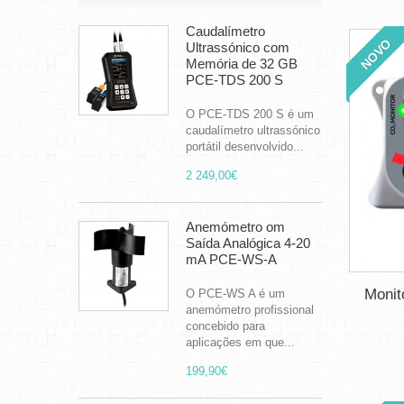
Caudalímetro
NOVO
Ultrassónico com
Memória de 32 GB
PCE-TDS 200 S
O PCE-TDS 200 S é um
caudalímetro ultrassónico
portátil desenvolvido...
2 249,00€
Anemómetro om
Saída Analógica 4-20
mA PCE-WS-A
Monit
O PCE-WS A é um
anemómetro profissional
concebido para
aplicações em que...
199,90€