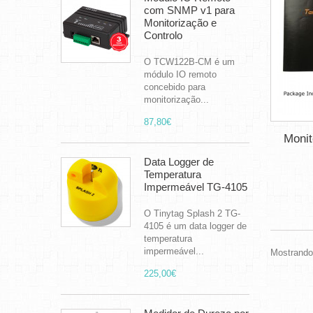
com SNMP v1 para
Monitorização e
Controlo
O TCW122B-CM é um
módulo IO remoto
concebido para
monitorização...
87,80€
Monit
Data Logger de
Temperatura
Impermeável TG-4105
O Tinytag Splash 2 TG-
4105 é um data logger de
temperatura
impermeável...
Mostrando 
225,00€