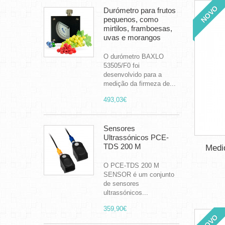
NOVO
Durómetro para frutos
pequenos, como
mirtilos, framboesas,
uvas e morangos
O durómetro BAXLO
53505/F0 foi
desenvolvido para a
medição da firmeza de...
493,03€
Sensores
Ultrassónicos PCE-
TDS 200 M
Medi
O PCE-TDS 200 M
SENSOR é um conjunto
de sensores
ultrassónicos...
359,90€
NOVO