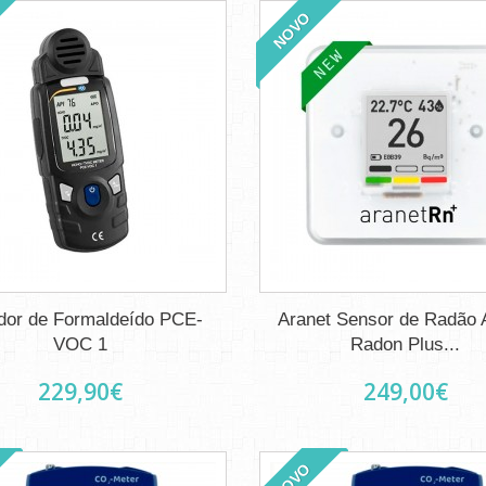
NOVO
dor de Formaldeído PCE-
Aranet Sensor de Radão 
VOC 1
Radon Plus...
229,90€
249,00€
NOVO