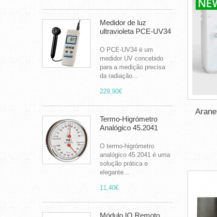
Medidor de luz
ultravioleta PCE-UV34
O PCE-UV34 é um
medidor UV concebido
para a medição precisa
da radiação...
229,90€
Arane
Termo-Higrómetro
Analógico 45.2041
O termo-higrómetro
analógico 45.2041 é uma
solução prática e
elegante...
11,40€
Módulo IO Remoto