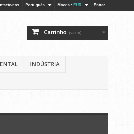
ntacte-nos
Português
Moeda :
EUR
Entrar
Carrinho
(vazio)
IENTAL
INDÚSTRIA