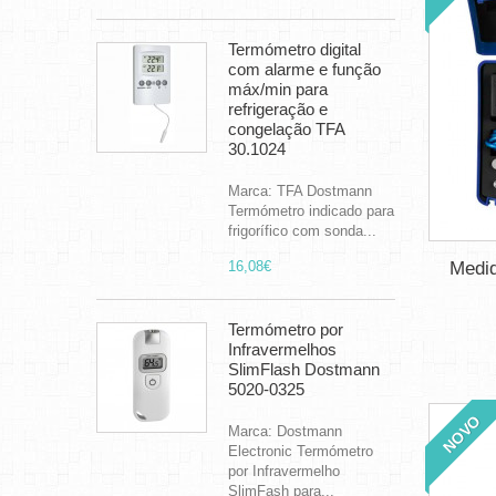
Termómetro digital
com alarme e função
máx/min para
refrigeração e
congelação TFA
30.1024
Marca: TFA Dostmann
Termómetro indicado para
frigorífico com sonda...
Medid
16,08€
Termómetro por
Infravermelhos
SlimFlash Dostmann
5020-0325
NOVO
Marca: Dostmann
Electronic Termómetro
por Infravermelho
SlimFash para...