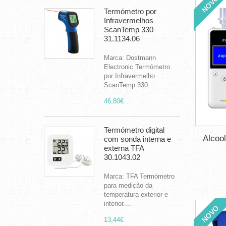
NOVO
Termómetro por
Infravermelhos
ScanTemp 330
31.1134.06
Marca: Dostmann
Electronic Termómetro
por Infravermelho
ScanTemp 330...
46,80€
Termómetro digital
Alcool
com sonda interna e
externa TFA
30.1043.02
Marca: TFA Termómetro
para medição da
temperatura exterior e
interior....
NOVO
13,44€