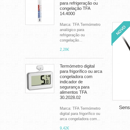
para refrigeração ou
congelação TFA
14.4000
Marca: TFA Termómetro
NOVO
analógico para
refrigeração ou
congelação...
2,28€
Termómetro digital
para frigorífico ou arca
congeladora com
indicador de
segurança para
alimentos TFA
30.2028.02
Sens
Marca: TFA Termómetro
digital para frigorífico ou
arca congeladora com...
9,42€