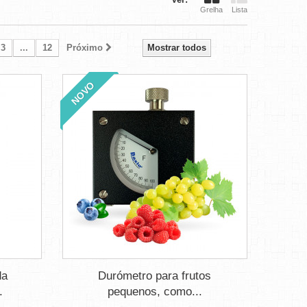
Grelha
Lista
3
...
12
Próximo
Mostrar todos
NOVO
da
Durómetro para frutos
.
pequenos, como...