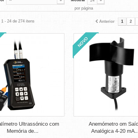
--
24
por página
1 - 24 de 274 itens
Anterior
1
2
NOVO
límetro Ultrassónico com
Anemómetro om Saí
Memória de...
Analógica 4-20 mA..