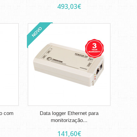
493,03€
NOVO
co com
Data logger Ethernet para
monitorização...
141,60€