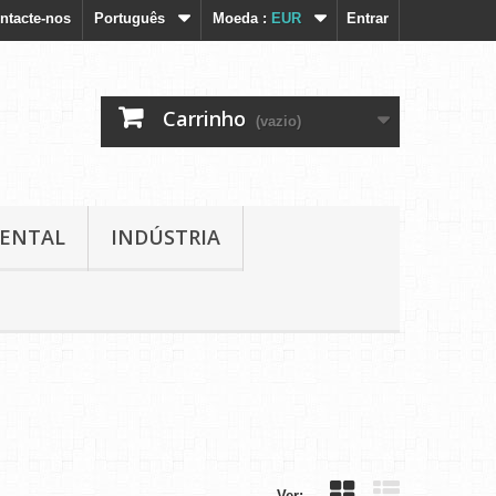
ntacte-nos
Português
Moeda :
EUR
Entrar
Carrinho
(vazio)
IENTAL
INDÚSTRIA
Ver: