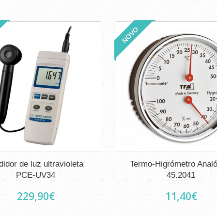
NOVO
idor de luz ultravioleta
Termo-Higrómetro Analó
PCE-UV34
45.2041
229,90€
11,40€