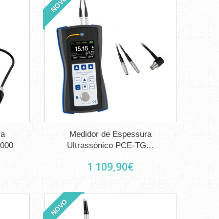
NOVO
ra
Medidor de Espessura
1000
Ultrassónico PCE-TG...
1 109,90€
NOVO