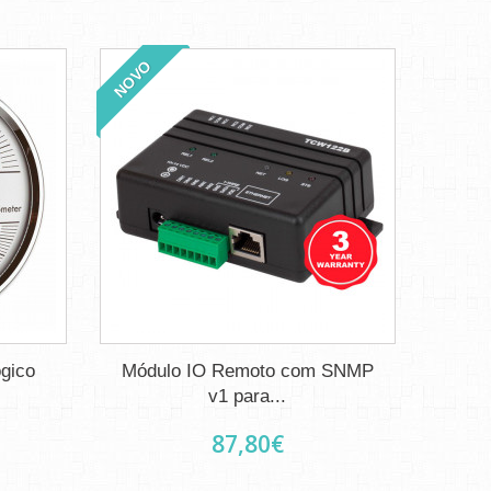
NOVO
gico
Módulo IO Remoto com SNMP
v1 para...
87,80€