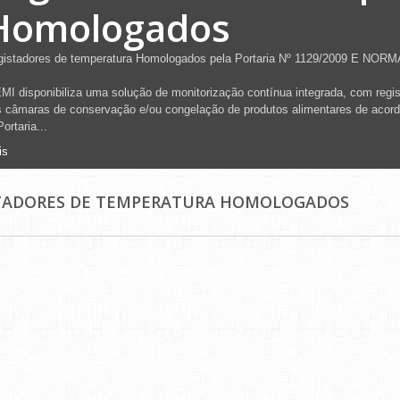
Homologados
gistadores de temperatura Homologados pela Portaria Nº 1129/2009 E NOR
MI disponibiliza uma solução de monitorização contínua integrada, com regi
 câmaras de conservação e/ou congelação de produtos alimentares de acord
Portaria...
is
TADORES DE TEMPERATURA HOMOLOGADOS