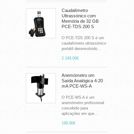
Caudalímetro
Ultrassónico com
Memória de 32 GB
PCE-TDS 200 S
O PCE-TDS 200 S é um
caudalímetro ultrassónico
portátil desenvolvido...
2 249,00€
Anemómetro om
Saída Analógica 4-20
mA PCE-WS-A
O PCE-WS A é um
anemómetro profissional
concebido para
aplicações em que...
199,90€