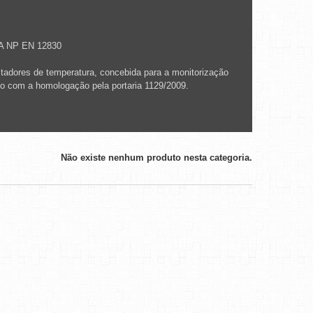
MA NP EN 12830
stadores de temperatura, concebida para a monitorização
o com a homologação pela portaria 1129/2009.
Não existe nenhum produto nesta categoria.