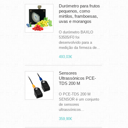
Durómetro para frutos
pequenos, como
mirtilos, framboesas,
uvas e morangos
O durómetro BAXLO
53505/F0 foi
desenvolvido para a
medição da firmeza de...
493,03€
Sensores
Ultrassónicos PCE-
TDS 200 M
O PCE-TDS 200 M
SENSOR é um conjunto
de sensores
ultrassónicos...
359,90€