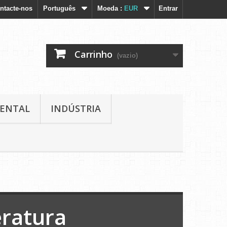
ntacte-nos
Português
Moeda :
EUR
Entrar
Carrinho
(vazio)
IENTAL
INDÚSTRIA
ratura