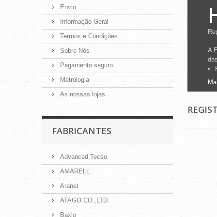
Envio
Informação Geral
Re
Termos e Condições
A E
Sobre Nós
das
Pagamento seguro
Metrologia
Ma
As nossas lojas
REGIS
FABRICANTES
Advanced Tecso
AMARELL
Aranet
ATAGO CO.,LTD.
Baxlo