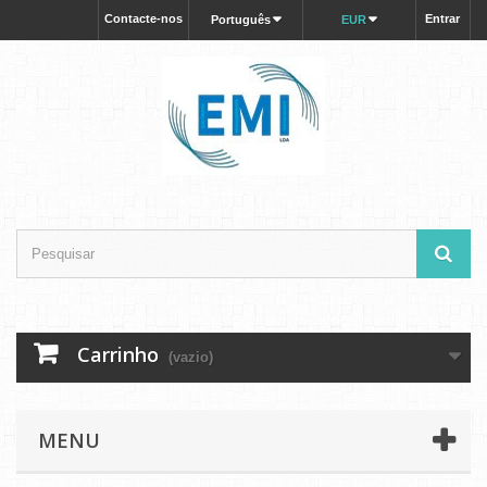
Contacte-nos
Entrar
Português
EUR
Carrinho
(vazio)
MENU