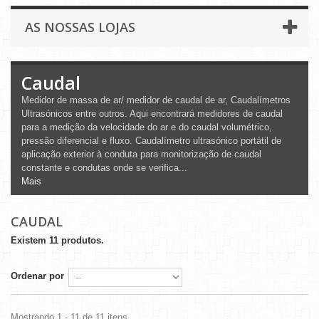
AS NOSSAS LOJAS
Caudal
Medidor de massa de ar/ medidor de caudal de ar, Caudalímetros
Ultrasónicos entre outros. Aqui encontrará medidores de caudal
para a medição da velocidade do ar e do caudal volumétrico,
pressão diferencial e fluxo. Caudalímetro ultrasónico portátil de
aplicação exterior à conduta para monitorização de caudal
constante e condutas onde se verifica...
Mais
CAUDAL
Existem 11 produtos.
Ordenar por
Mostrando 1 - 11 de 11 itens