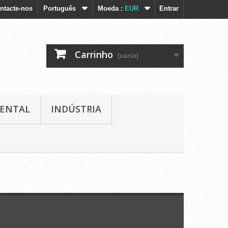
ntacte-nos
Português
Moeda :
EUR
Entrar
Carrinho
(vazio)
IENTAL
INDÚSTRIA