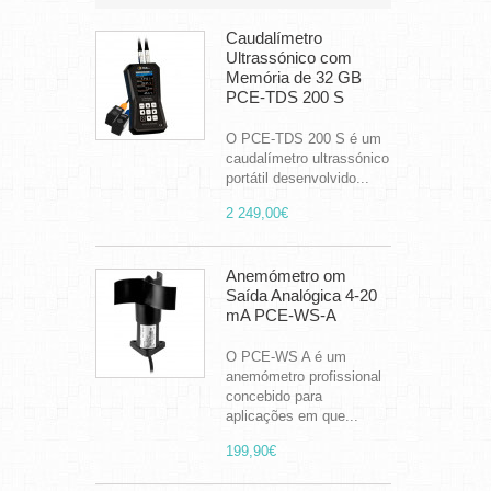
Caudalímetro
Ultrassónico com
Memória de 32 GB
PCE-TDS 200 S
O PCE-TDS 200 S é um
caudalímetro ultrassónico
portátil desenvolvido...
2 249,00€
Anemómetro om
Saída Analógica 4-20
mA PCE-WS-A
O PCE-WS A é um
anemómetro profissional
concebido para
aplicações em que...
199,90€