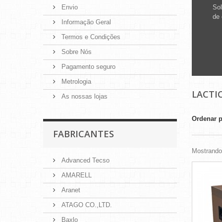
Envio
Sol
de 
Informação Geral
Termos e Condições
Sobre Nós
Pagamento seguro
Metrologia
LACTI
As nossas lojas
Ordenar 
FABRICANTES
Mostrando 
Advanced Tecso
AMARELL
Aranet
ATAGO CO.,LTD.
Baxlo