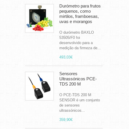
Durómetro para frutos
pequenos, como
mirtilos, framboesas,
uvas e morangos
O durómetro BAXLO
53505/F0 foi
desenvolvido para a
medição da firmeza de...
493,03€
Sensores
Ultrassónicos PCE-
TDS 200 M
O PCE-TDS 200 M
SENSOR é um conjunto
de sensores
ultrassónicos...
359,90€