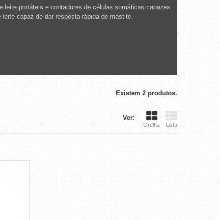
 de leite portáteis e contadores de células somáticas capazes
 leite capaz de dar resposta rápida de mastite.
Existem 2 produtos.
Ver:
Grelha
Lista