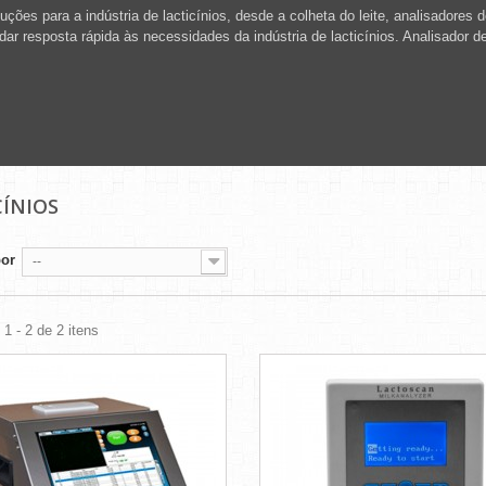
uções para a indústria de lacticínios, desde a colheta do leite, analisadores
dar resposta rápida às necessidades da indústria de lacticínios.
Analisador de
CÍNIOS
por
--
1 - 2 de 2 itens