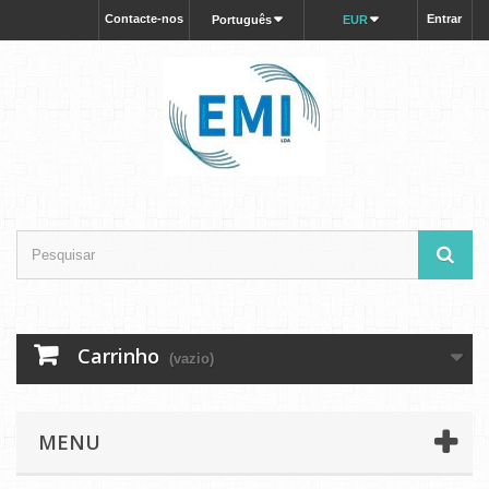
Contacte-nos
Entrar
Português
EUR
Carrinho
(vazio)
MENU