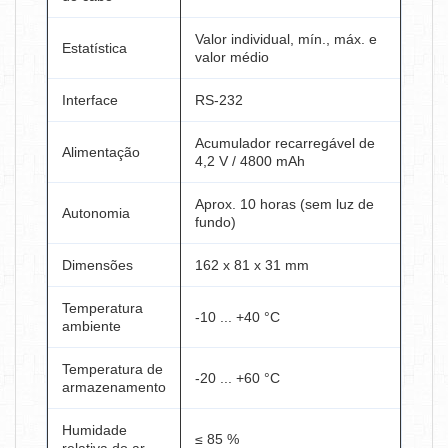
Valor individual, mín., máx. e
Estatística
valor médio
Interface
RS-232
Acumulador recarregável de
Alimentação
4,2 V / 4800 mAh
Aprox. 10 horas (sem luz de
Autonomia
fundo)
Dimensões
162 x 81 x 31 mm
Temperatura
-10 ... +40 °C
ambiente
Temperatura de
-20 ... +60 °C
armazenamento
Humidade
≤ 85 %