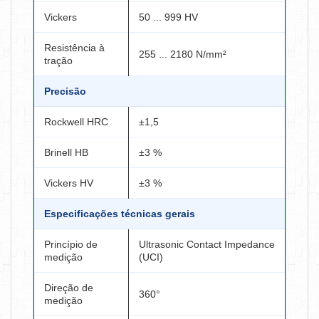
Vickers
50 ... 999 HV
Resistência à
255 ... 2180 N/mm²
tração
Precisão
Rockwell HRC
±1,5
Brinell HB
±3 %
Vickers HV
±3 %
Especificações técnicas gerais
Princípio de
Ultrasonic Contact Impedance
medição
(UCI)
Direção de
360°
medição