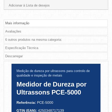
Adicionar à Lista de desejos
Mais informação
Avaliações
6 outros produtos na mesma categoria:
Especificação Técnica
Descarregar
Medição de dureza por ultrassons para controlo de
qualidade e inspeção de metais
Medidor de Dureza por
Ultrassons PCE-5000
Referência:
PCE-5000
GTIN (EAN):
4250348717139