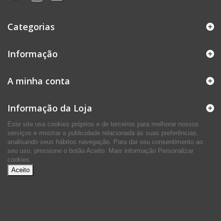
Categorias
Informação
A minha conta
Informação da Loja
Este site usa cookies próprios e de terceiros para melhorar nossos
serviços e mostrar a publicidade relacionada às suas preferências,
analisando seus hábitos navegação. Para dar seu consentimento ao
seu uso, pressione o botão Aceito.
Mais informação
Personalizar
cookies
Aceito