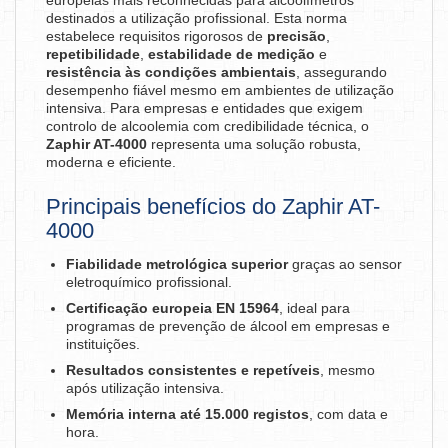
europeias mais reconhecidas para alcoolímetros
destinados a utilização profissional. Esta norma
estabelece requisitos rigorosos de
precisão
,
repetibilidade
,
estabilidade de medição
e
resistência às condições ambientais
, assegurando
desempenho fiável mesmo em ambientes de utilização
intensiva. Para empresas e entidades que exigem
controlo de alcoolemia com credibilidade técnica, o
Zaphir AT-4000
representa uma solução robusta,
moderna e eficiente.
Principais benefícios do Zaphir AT-
4000
Fiabilidade metrológica superior
graças ao sensor
eletroquímico profissional.
Certificação europeia EN 15964
, ideal para
programas de prevenção de álcool em empresas e
instituições.
Resultados consistentes e repetíveis
, mesmo
após utilização intensiva.
Memória interna até 15.000 registos
, com data e
hora.