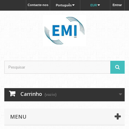
Contacte-nos
Entrar
Português
EUR
Carrinho
(vazio)
MENU