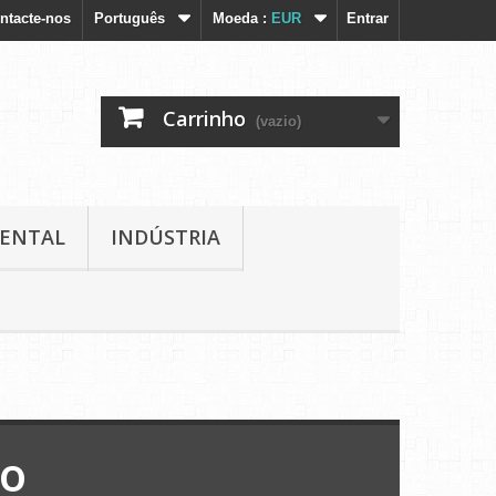
ntacte-nos
Português
Moeda :
EUR
Entrar
Carrinho
(vazio)
IENTAL
INDÚSTRIA
to