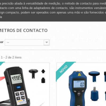
a precisão aliada à versatilidade de medição, o método de contacto para med
tacto com uma linha de adaptadores de contacto, são instrumentos versátei
sign compacto, podem ser operados com apenas uma mão e são fornecidos 
is
ETROS DE CONTACTO
por
--
1 - 2 de 2 itens
NOVO