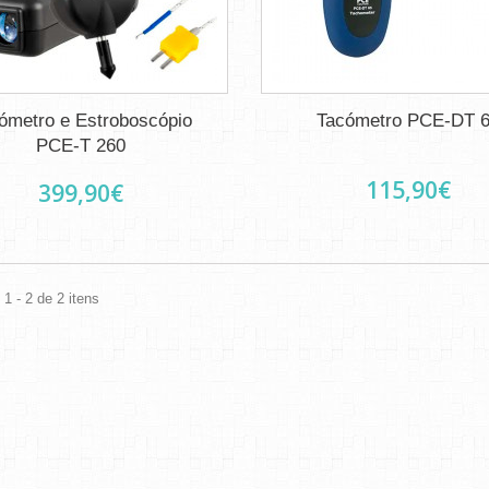
ómetro e Estroboscópio
Tacómetro PCE-DT 
PCE-T 260
115,90€
399,90€
1 - 2 de 2 itens