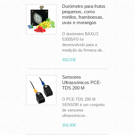
Durómetro para frutos
pequenos, como
mirtilos, framboesas,
uvas e morangos
O durómetro BAXLO
53505/F0 foi
desenvolvido para a
medição da firmeza de...
493,03€
Sensores
Ultrassónicos PCE-
TDS 200 M
O PCE-TDS 200 M
SENSOR é um conjunto
de sensores
ultrassónicos...
359,90€