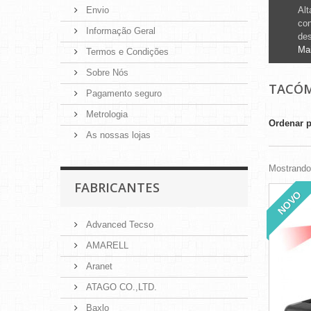
Envio
Alt
con
Informação Geral
de
Ma
Termos e Condições
Sobre Nós
TACÓM
Pagamento seguro
Metrologia
Ordenar 
As nossas lojas
Mostrando 
FABRICANTES
NOVO
Advanced Tecso
AMARELL
Aranet
ATAGO CO.,LTD.
Baxlo