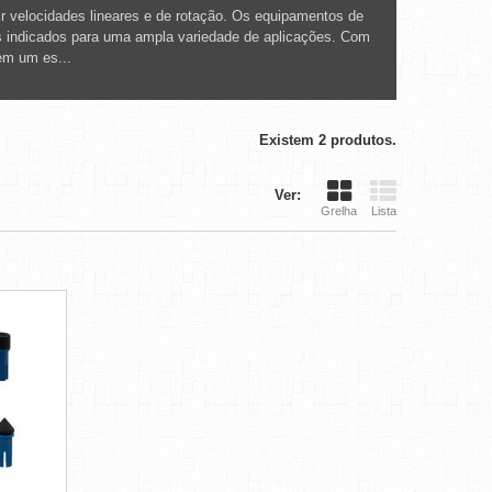
ir velocidades lineares e de rotação. Os equipamentos de
s indicados para uma ampla variedade de aplicações. Com
em um es...
Existem 2 produtos.
Ver:
Grelha
Lista