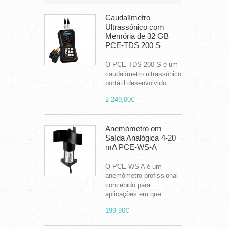
Caudalímetro
Ultrassónico com
Memória de 32 GB
PCE-TDS 200 S
O PCE-TDS 200 S é um
caudalímetro ultrassónico
portátil desenvolvido...
2 249,00€
Anemómetro om
Saída Analógica 4-20
mA PCE-WS-A
O PCE-WS A é um
anemómetro profissional
concebido para
aplicações em que...
199,90€