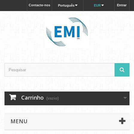
Contacte-nos
Entrar
Português
EUR
Carrinho
(vazio)
MENU