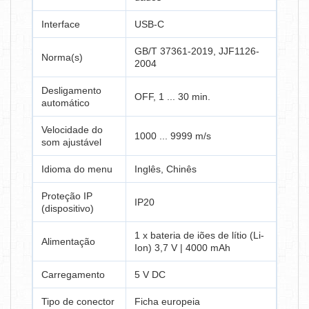
Interface
USB-C
GB/T 37361-2019, JJF1126-
Norma(s)
2004
Desligamento
OFF, 1 ... 30 min.
automático
Velocidade do
1000 ... 9999 m/s
som ajustável
Idioma do menu
Inglês, Chinês
Proteção IP
IP20
(dispositivo)
1 x bateria de iões de lítio (Li-
Alimentação
Ion) 3,7 V | 4000 mAh
Carregamento
5 V DC
Tipo de conector
Ficha europeia