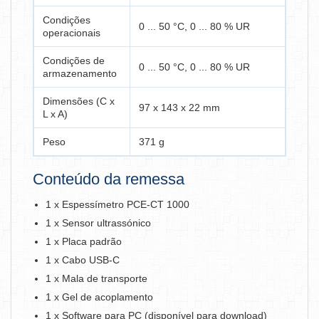
Condições
0 ... 50 °C, 0 ... 80 % UR
operacionais
Condições de
0 ... 50 °C, 0 ... 80 % UR
armazenamento
Dimensões (C x
97 x 143 x 22 mm
L x A)
Peso
371 g
Conteúdo da remessa
1 x Espessímetro PCE-CT 1000
1 x Sensor ultrassónico
1 x Placa padrão
1 x Cabo USB-C
1 x Mala de transporte
1 x Gel de acoplamento
1 x Software para PC (disponível para download)