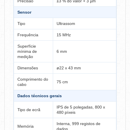
Precisão
±3 % do valor + 3 µm
Sensor
Tipo
Ultrassom
Frequência
15 MHz
Superfície
mínima de
6 mm
medição
Dimensões
ø22 x 43 mm
Comprimento do
75 cm
cabo
Dados técnicos gerais
IPS de 5 polegadas, 800 x
Tipo de ecrã
480 píxeis
Interna, 999 registos de
Memória
dados