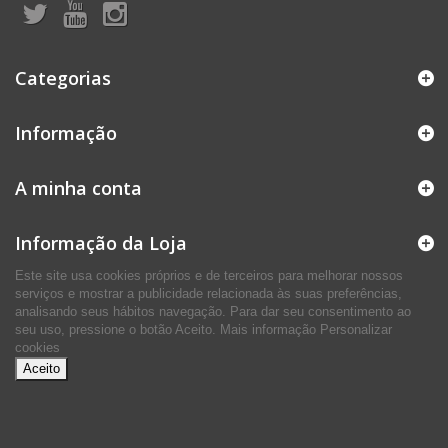
Categorias
Informação
A minha conta
Informação da Loja
Este site usa cookies próprios e de terceiros para melhorar nossos
serviços e mostrar a publicidade relacionada às suas preferências,
analisando seus hábitos navegação. Para dar seu consentimento ao
seu uso, pressione o botão Aceito.
Mais informação
Personalizar
cookies
Aceito