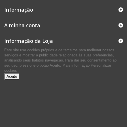
Informação
A minha conta
Informação da Loja
Este site usa cookies próprios e de terceiros para melhorar nossos
serviços e mostrar a publicidade relacionada às suas preferências,
analisando seus hábitos navegação. Para dar seu consentimento ao
seu uso, pressione o botão Aceito.
Mais informação
Personalizar
cookies
Aceito