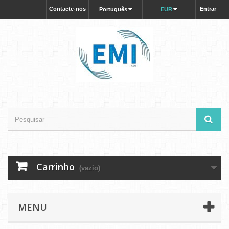
Contacte-nos
Entrar
Português
EUR
Carrinho
(vazio)
MENU