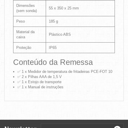
Dimensões
55 x 350 x 25 mm
(sem sonda)
Peso
185 g
Material da
Plástico ABS
caixa
Proteção
IP65
Conteúdo da Remessa
✅ 1 x Medidor de temperatura de fritadeiras PCE-FOT 10
✅ 2 x Pilhas AAA de 1,5 V
✅ 1 x Estojo de transporte
✅ 1 x Manual de instruções