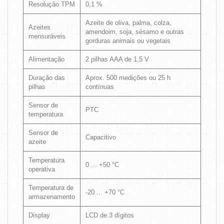
Resolução TPM
0,1 %
Azeite de oliva, palma, colza,
Azeites
amendoim, soja, sésamo e outras
mensuráveis
gorduras animais ou vegetais
Alimentação
2 pilhas AAA de 1,5 V
Duração das
Aprox. 500 medições ou 25 h
pilhas
contínuas
Sensor de
PTC
temperatura
Sensor de
Capacitivo
azeite
Temperatura
0 ... +50 °C
operativa
Temperatura de
-20 ... +70 °C
armazenamento
Display
LCD de 3 dígitos