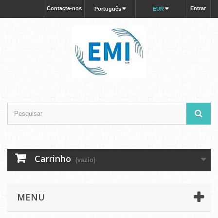
Contacte-nos
Entrar
Português
EUR
Carrinho
(vazio)
MENU