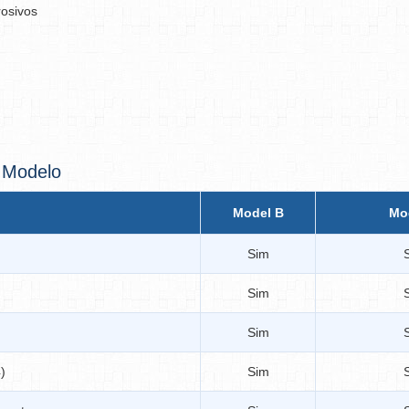
rosivos
 Modelo
Model B
Mo
Sim
Sim
Sim
)
Sim