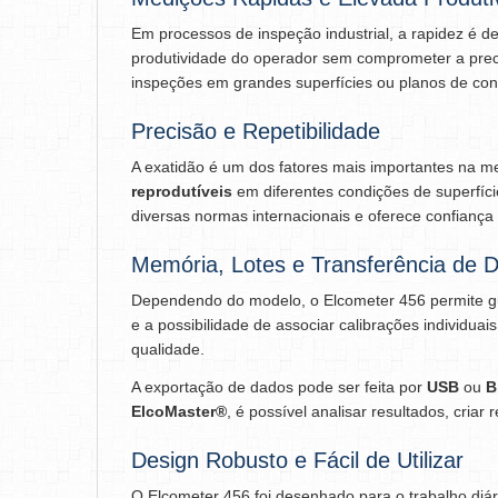
Em processos de inspeção industrial, a rapidez é d
produtividade do operador sem comprometer a prec
inspeções em grandes superfícies ou planos de co
Precisão e Repetibilidade
A exatidão é um dos fatores mais importantes na m
reprodutíveis
em diferentes condições de superfíci
diversas normas internacionais e oferece confiança 
Memória, Lotes e Transferência de 
Dependendo do modelo, o Elcometer 456 permite gu
e a possibilidade de associar calibrações individ
qualidade.
A exportação de dados pode ser feita por
USB
ou
B
ElcoMaster®
, é possível analisar resultados, criar
Design Robusto e Fácil de Utilizar
O Elcometer 456 foi desenhado para o trabalho diár