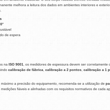
anente melhora a leitura dos dados em ambientes interiores e exter
.
s
70°
justável
do de espera
tos na
ISO 9001
, os medidores de espessura devem ser corretamente co
luindo
calibração de fábrica
,
calibração a 2 pontos
,
calibração a 1 
o máximo a precisão do equipamento, recomenda-se a utilização de
pa
ra medições fiáveis e alinhadas com os requisitos normativos de cada ap