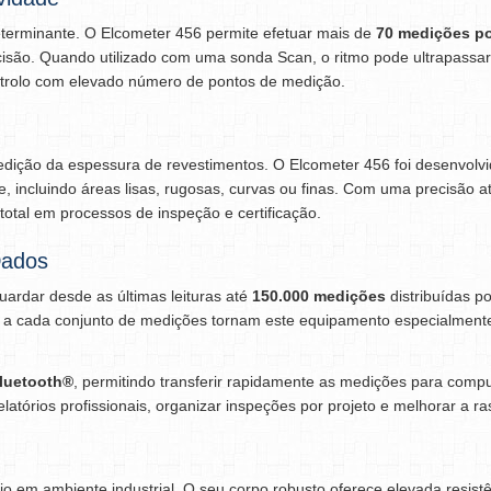
eterminante. O Elcometer 456 permite efetuar mais de
70 medições po
isão. Quando utilizado com uma sonda Scan, o ritmo pode ultrapassa
ntrolo com elevado número de pontos de medição.
edição da espessura de revestimentos. O Elcometer 456 foi desenvolvi
e, incluindo áreas lisas, rugosas, curvas ou finas. Com uma precisão 
total em processos de inspeção e certificação.
Dados
ardar desde as últimas leituras até
150.000 medições
distribuídas p
uais a cada conjunto de medições tornam este equipamento especialmen
luetooth®
, permitindo transferir rapidamente as medições para comp
 relatórios profissionais, organizar inspeções por projeto e melhorar a r
io em ambiente industrial. O seu corpo robusto oferece elevada resist