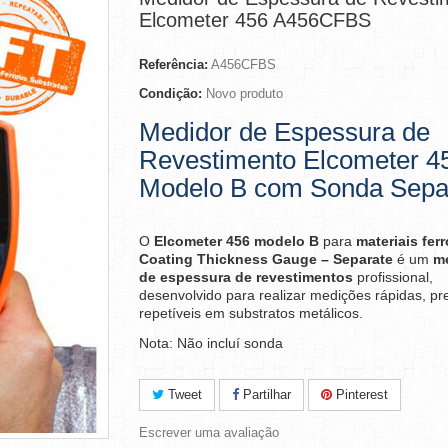
Elcometer 456 A456CFBS
Referência:
A456CFBS
Condição:
Novo produto
Medidor de Espessura de
Revestimento Elcometer 4
Modelo B com Sonda Sepa
O
Elcometer 456 modelo B
para
materiais fer
Coating Thickness Gauge – Separate
é um
m
de espessura de revestimentos
profissional,
desenvolvido para realizar medições rápidas, pr
repetíveis em substratos metálicos.
Nota: Não incluí sonda
Tweet
Partilhar
Pinterest
Escrever uma avaliação