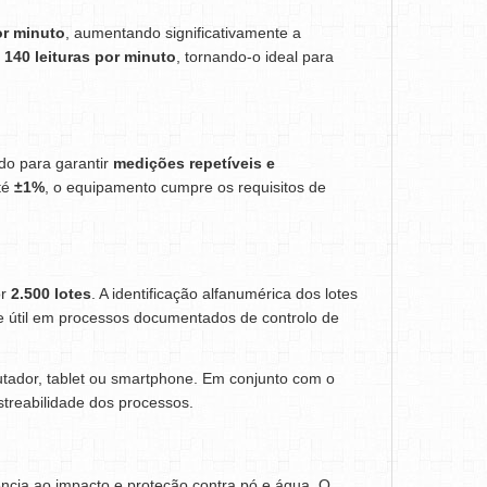
r minuto
, aumentando significativamente a
r
140 leituras por minuto
, tornando-o ideal para
do para garantir
medições repetíveis e
até
±1%
, o equipamento cumpre os requisitos de
or
2.500 lotes
. A identificação alfanumérica dos lotes
te útil em processos documentados de controlo de
utador, tablet ou smartphone. Em conjunto com o
astreabilidade dos processos.
ência ao impacto e proteção contra pó e água. O