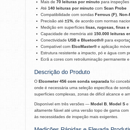
Mais de
70 leituras por minuto
para inspeções 
Até
140 leituras por minuto
com
Scan Probe
Compatibilidade com sondas
Ferrous (F)
,
Non-F
Precisão até
±1%
, de acordo com normas nacion
Medição em superfícies
lisas, rugosas, finas 
Capacidade de memória até
150.000 leituras e
Conectividade
USB e Bluetooth®
para exportaç
Compatível com
ElcoMaster®
e aplicação móve
Estrutura resistente a impacto, pó e água com 
Ecrã a cores com retroiluminação permanente e
Descrição do Produto
O
Elcometer 456 com sonda separada
foi concebi
onde é necessária uma seleção específica de sonda
superfícies complexas, zonas de difícil alcance e am
Disponível em três versões —
Model B
,
Model S
e
altamente fiável até uma versão topo de gama com 
às necessidades de inspeção mais exigentes.
Medições Rápidas e Elevada Produti