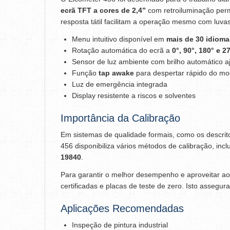
ecrã TFT a cores de 2,4”
com retroiluminação perm
resposta tátil facilitam a operação mesmo com luvas
Menu intuitivo disponível em
mais de 30 idioma
Rotação automática do ecrã a
0°, 90°, 180° e 2
Sensor de luz ambiente com brilho automático a
Função
tap awake
para despertar rápido do mo
Luz de emergência integrada
Display resistente a riscos e solventes
Importância da Calibração
Em sistemas de qualidade formais, como os descri
456 disponibiliza vários métodos de calibração, inc
19840
.
Para garantir o melhor desempenho e aproveitar a
certificadas e placas de teste de zero. Isto assegu
Aplicações Recomendadas
Inspeção de pintura industrial