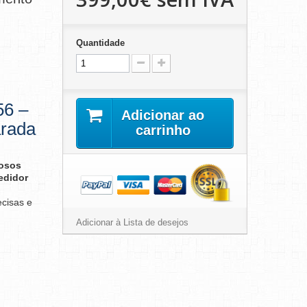
Quantidade
56 –
Adicionar ao
rada
carrinho
rosos
edidor
ecisas e
Adicionar à Lista de desejos