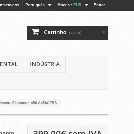
ntacte-nos
Português
Moeda :
EUR
Entrar
Carrinho
(vazio)
IENTAL
INDÚSTRIA
timento Elcometer 456 A456CFBS
399,00€
sem IVA
mento