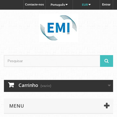
Contacte-nos
Entrar
Português
EUR
Carrinho
(vazio)
MENU