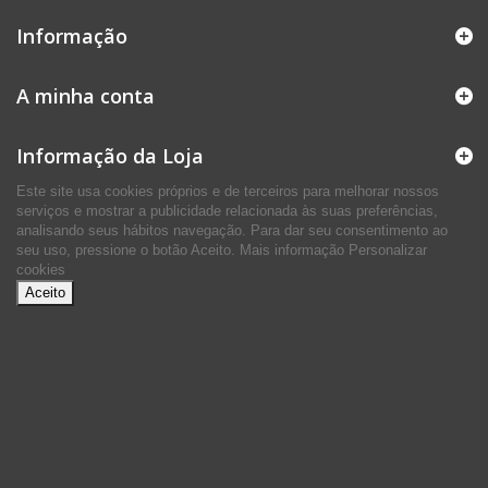
Informação
A minha conta
Informação da Loja
Este site usa cookies próprios e de terceiros para melhorar nossos
serviços e mostrar a publicidade relacionada às suas preferências,
analisando seus hábitos navegação. Para dar seu consentimento ao
seu uso, pressione o botão Aceito.
Mais informação
Personalizar
cookies
Aceito