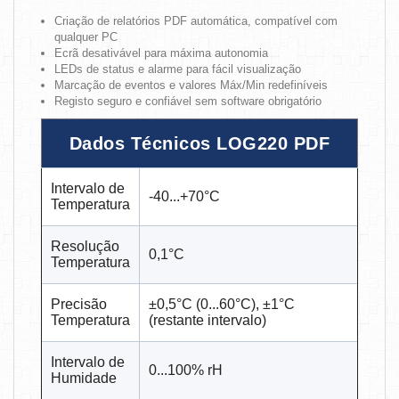
Criação de relatórios PDF automática, compatível com
qualquer PC
Ecrã desativável para máxima autonomia
LEDs de status e alarme para fácil visualização
Marcação de eventos e valores Máx/Min redefiníveis
Registo seguro e confiável sem software obrigatório
Dados Técnicos LOG220 PDF
Intervalo de
-40...+70°C
Temperatura
Resolução
0,1°C
Temperatura
Precisão
±0,5°C (0...60°C), ±1°C
Temperatura
(restante intervalo)
Intervalo de
0...100% rH
Humidade