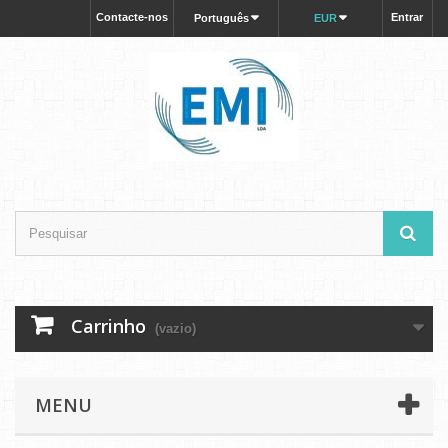
Contacte-nos
Entrar
Português
EUR
Carrinho
(vazio)
MENU